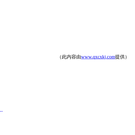
（此内容由
www.qxcxkj.com
提供）
计
地工程
谢谢！